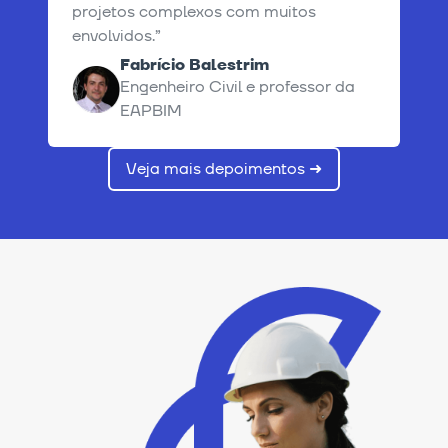
projetos complexos com muitos
envolvidos.”
Fabrício Balestrim
Engenheiro Civil e professor da
EAPBIM
Veja mais depoimentos ➜