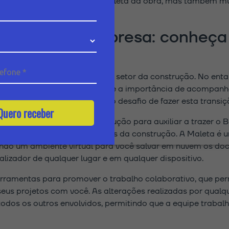
ma visão não apenas mais completa da obra, mas também m
para a sua empresa: conheça
ogia BIM está transformando o setor da construção. No e
 fazer obras tem no mercado e a importância de acompanh
s enfrentam com dificuldade o desafio de fazer esta transiç
Quero receber
o se apresenta como uma solução para auxiliar a trazer o 
 para a rotina dos profissionais da construção. A Maleta é 
endo um ambiente virtual para você salvar em nuvem os do
alizador de qualquer lugar e em qualquer dispositivo.
rramentas para promover o trabalho colaborativo, que pe
 seus projetos com você. As alterações realizadas por qual
todos os outros envolvidos, permitindo que a equipe traba