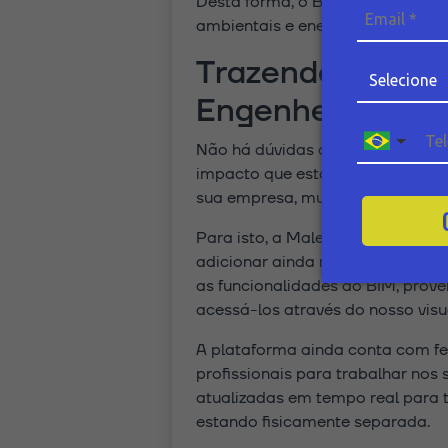
Desta forma, o BIM viabiliza u
ambientais e energéticos.
Trazendo o BIM 
Engenheiro
Não há dúvidas de que a tecnol
impacto que esta nova forma de
sua empresa, muitos profissionai
Para isto, a Maleta do Engenheir
adicionar ainda mais facilidades
as funcionalidades do BIM, prov
acessá-los através do nosso visu
A plataforma ainda conta com fe
profissionais para trabalhar nos
atualizadas em tempo real para 
estando fisicamente separada.