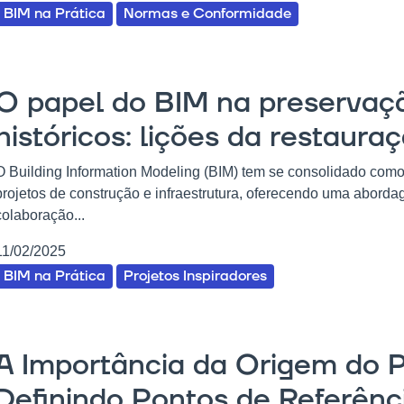
BIM na Prática
Normas e Conformidade
O papel do BIM na preservaç
históricos: lições da restaur
O Building Information Modeling (BIM) tem se consolidado com
projetos de construção e infraestrutura, oferecendo uma abordag
colaboração...
11/02/2025
BIM na Prática
Projetos Inspiradores
A Importância da Origem do P
Definindo Pontos de Referênc