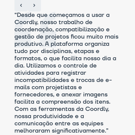
“Desde que começamos a usar a
Coordly, nosso trabalho de
coordenação, compatibilização e
gestão de projetos ficou muito mais
produtivo. A plataforma organiza
isa
tudo por disciplinas, etapas e
“Pas
 ele
formatos, o que facilita nosso dia a
(Coo
dia. Utilizamos o controle de
gost
o
atividades para registrar
info
incompatibilidades e trocas de e-
Fica
o de
mails com projetistas e
e é 
fornecedores, e anexar imagens
muit
facilita a compreensão dos itens.
Com as ferramentas da Coordly,
nossa produtividade e a
comunicação entre as equipes
melhoraram significativamente.”