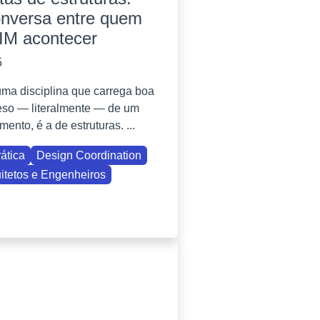
nversa entre quem
BIM acontecer
5
uma disciplina que carrega boa
eso — literalmente — de um
nto, é a de estruturas. ...
ática
Design Coordination
itetos e Engenheiros