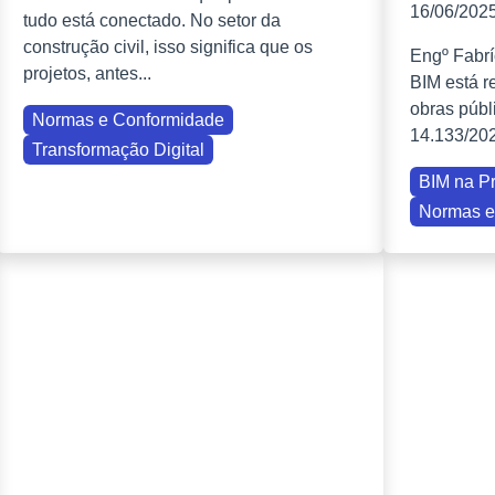
16/06/202
tudo está conectado. No setor da
construção civil, isso significa que os
Engº Fabrí
projetos, antes...
BIM está r
obras públ
Normas e Conformidade
14.133/202
Transformação Digital
BIM na Pr
Normas e