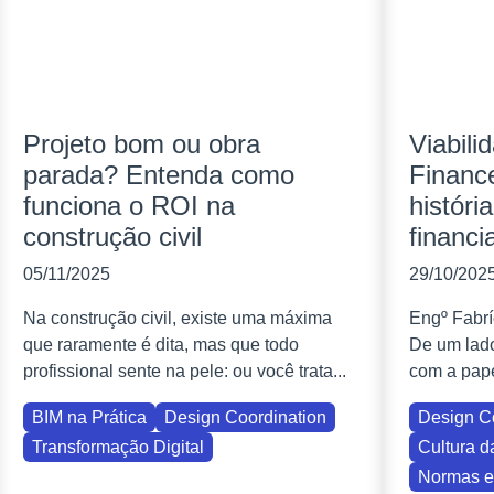
Projeto bom ou obra
Viabili
parada? Entenda como
Financ
funciona o ROI na
históri
construção civil
financi
05/11/2025
29/10/202
Na construção civil, existe uma máxima
Engº Fabrí
que raramente é dita, mas que todo
De um lado
profissional sente na pele: ou você trata...
com a pape
BIM na Prática
Design Coordination
Design C
Transformação Digital
Cultura d
Normas e