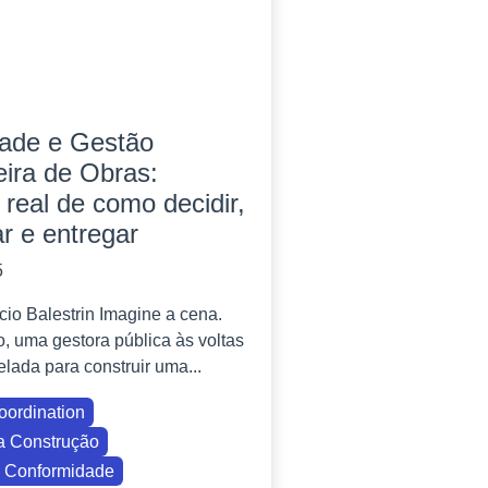
dade e Gestão
eira de Obras:
a real de como decidir,
ar e entregar
5
cio Balestrin Imagine a cena.
, uma gestora pública às voltas
lada para construir uma...
oordination
a Construção
 Conformidade