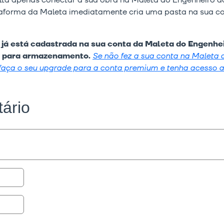
alta apenas conectar a sua obra na Maleta do Engenheiro a
ataforma da Maleta imediatamente cria uma pasta na sua co
 já está cadastrada na sua conta da Maleta do Engenhe
eto para armazenamento.
Se não fez a sua conta na Maleta ai
faça o seu upgrade para a conta premium e tenha acesso a 
ário