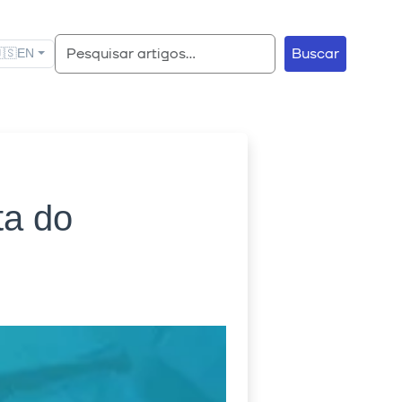
Buscar
🇸
EN
ta do