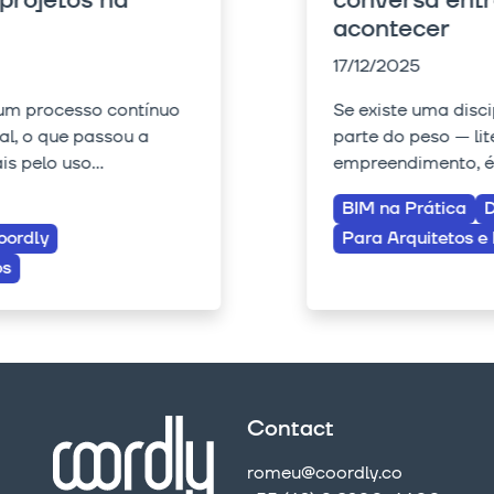
conversa entre quem faz o BIM
acontecer
17/12/2025
Se existe uma disciplina que carrega boa
parte do peso — literalmente — de um
empreendimento, é a de estruturas. ...
BIM na Prática
Design Coordination
Para Arquitetos e Engenheiros
Contact
romeu@coordly.co