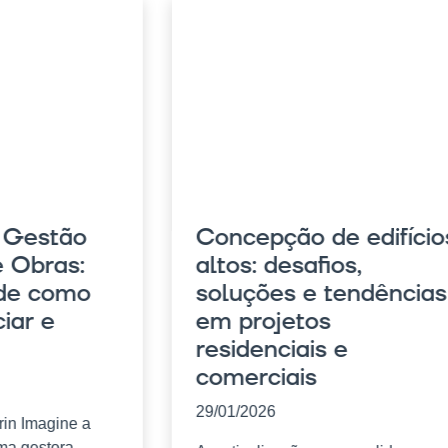
e Gestão
Concepção de edifício
e Obras:
altos: desafios,
 de como
soluções e tendências
ciar e
em projetos
residenciais e
comerciais
29/01/2026
rin Imagine a
ma gestora