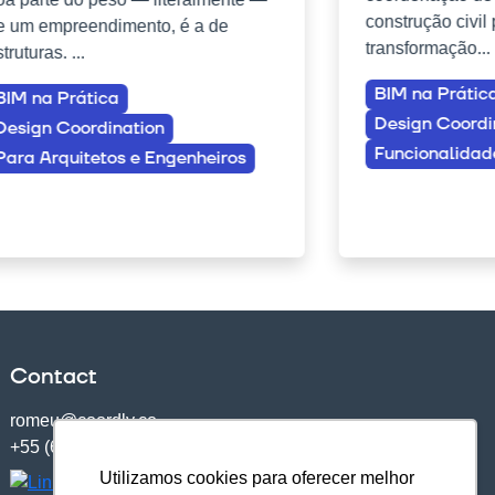
construção civil
e um empreendimento, é a de
transformação...
truturas. ...
BIM na Prátic
BIM na Prática
Design Coordi
Design Coordination
Funcionalidad
Para Arquitetos e Engenheiros
Contact
romeu@coordly.co
+55 (62) 9 8200-6600
Utilizamos cookies para oferecer melhor