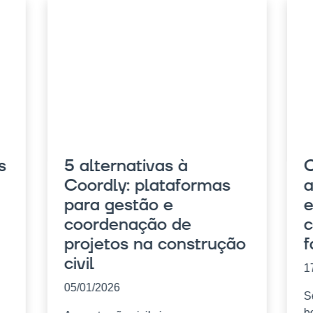
s
5 alternativas à
C
Coordly: plataformas
a
para gestão e
e
coordenação de
c
projetos na construção
f
civil
1
05/01/2026
S
b