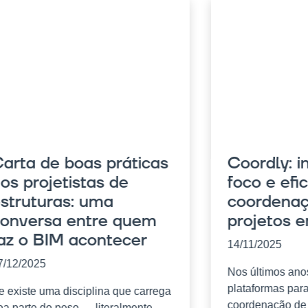
arta de boas práticas
Coordly: i
os projetistas de
foco e efi
struturas: uma
coordenaç
onversa entre quem
projetos 
az o BIM acontecer
14/11/2025
7/12/2025
Nos últimos ano
plataformas par
e existe uma disciplina que carrega
coordenação de 
oa parte do peso — literalmente —