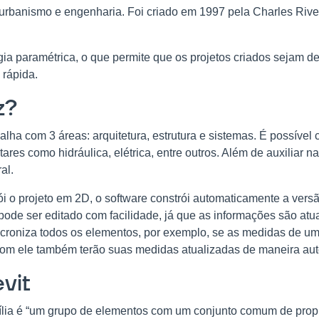
, urbanismo e engenharia. Foi criado em 1997 pela Charles Rive
ogia paramétrica, o que permite que os projetos criados sejam 
rápida.
z?
ha com 3 áreas: arquitetura, estrutura e sistemas. É possível cr
es como hidráulica, elétrica, entre outros. Além de auxiliar na
al.
i o projeto em 2D, o software constrói automaticamente a vers
ode ser editado com facilidade, já que as informações são atua
croniza todos os elementos, por exemplo, se as medidas de um
com ele também terão suas medidas atualizadas de maneira aut
vit
mília é “um grupo de elementos com um conjunto comum de pro