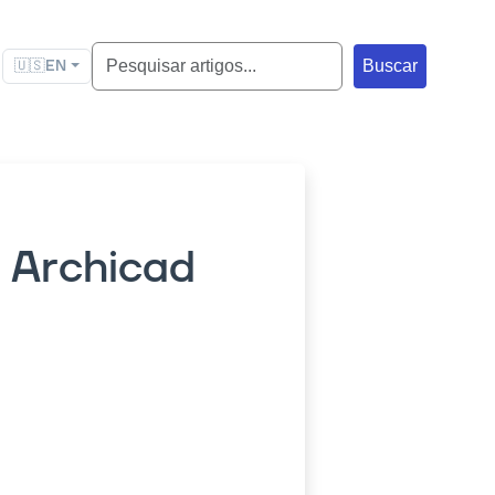
🇺🇸
EN
Buscar
 Archicad