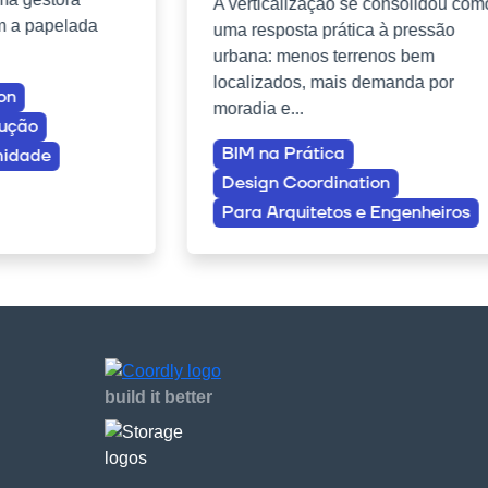
A verticalização se consolidou com
om a papelada
uma resposta prática à pressão
urbana: menos terrenos bem
localizados, mais demanda por
on
moradia e...
rução
BIM na Prática
midade
Design Coordination
Para Arquitetos e Engenheiros
build it better