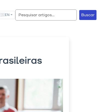
Buscar
🇸
EN
asileiras