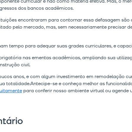
onente curricular e não como matéria efetiva. Mas, o mer
egressos dos bancos acadêmicos.
stituições encontraram para contornar essa defasagem são 
tado pelo mercado, mas, sem necessariamente precisar de
ham tempo para adequar suas grades curriculares, e capacit
 obrigatória nas ementas acadêmicas, ampliando sua utiliz
strução civil.
ucos anos, e com algum investimento em remodelação curric
sua totalidade.Antecipe-se e conheça melhor as funcionali
uitamente
para conferir nosso ambiente virtual ou agende 
tário