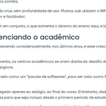
ma correta.
o crus, sem profundidade de uso. Muitos, sub utilizam o B
 e facilitador.
em conjunto, o que aumenta o abismo do ensino aqui, e lá
enciando o acadêmico
scendo consideravelmente, nos últimos anos, e esse cres
menta, os centros acadêmicos se viram diante do desafio 
gógicos.
rado como um “pacote de softwares”, para ser visto como 
legado apenas ao estágio, ao final do curso. Entretanto, da
vas para que seja incluso desde o primeiro período de estud