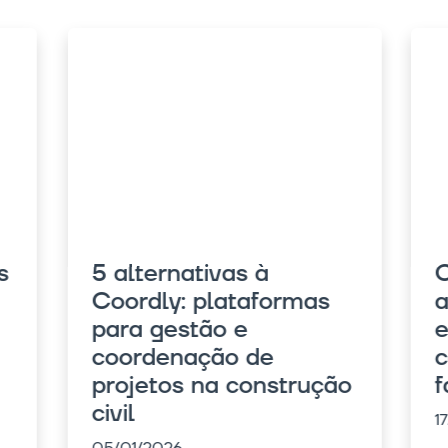
Carta de boas práticas
C
aos projetistas de
f
estruturas: uma
c
conversa entre quem
p
o
faz o BIM acontecer
1
17/12/2025
N