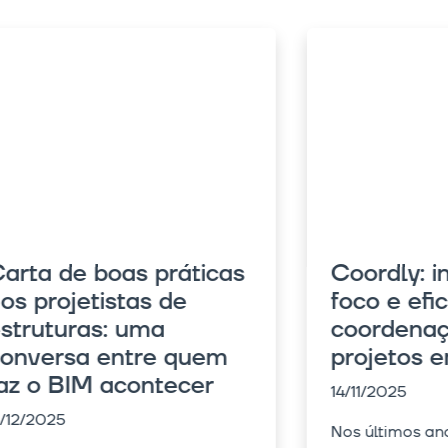
oordly: integração,
05/
oco e eficiência na
oordenação de
rojetos em BIM
4/11/2025
os últimos anos, o mercado de