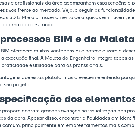
presas e profissionais da área acompanhem esta tendência 
titivos frente ao mercado. Veja, a seguir, as funcionalidad
elos 3D BIM e o armazenamento de arquivos em nuvem, e 
s da área da construção.
processos BIM e da Maleta
 BIM oferecem muitas vantagens que potencializam o desen
é a execução final. A Maleta do Engenheiro integra todas 
raticidade e utilidade para os profissionais.
vantagens que estas plataformas oferecem e entenda porqu
 seu projeto.
especificação dos elemento
oporcionaram grandes avanços na visualização dos projeto
s da obra. Apesar disso, encontrar dificuldades em identifi
te comum, principalmente em empreendimentos mais compl