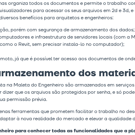
as organiza todos os documentos e permite o trabalho co
sualizadores para acessar os seus arquivos em 2d e 3d, e 
ersos benefícios para arquitetos e engenheiros:
ação, porém com segurança de armazenamento dos dados;
putadores e infraestrutura de servidores locais (com a Mal
omo o Revit, sem precisar instala-lo no computador);
emoto, já que é possível ter acesso aos documentos de onde 
armazenamento dos materia
ta na Maleta do Engenheiro são armazenados em serviço
 dizer que os arquivos são protegidos por senha, e só pod
sua permissão prévia.
enas ferramentas que prometem facilitar o trabalho no des
aptar à nova realidade do mercado e elevar a qualidade d
enheiro para conhecer todas as funcionalidades que a p