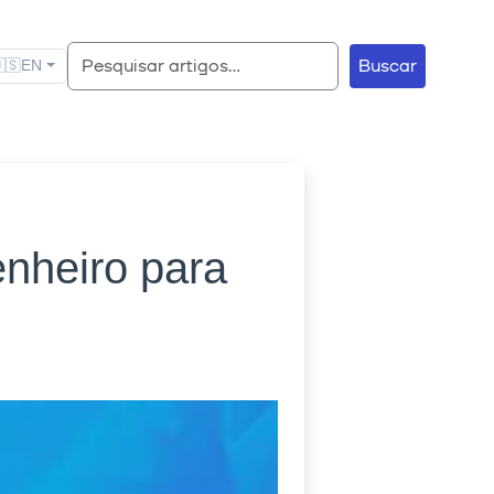
Buscar
🇸
EN
nheiro para