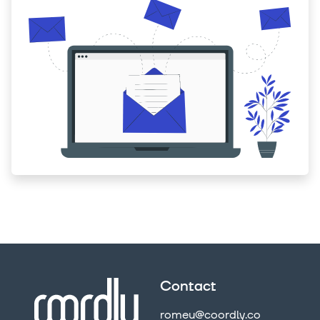
Contact
romeu@coordly.co