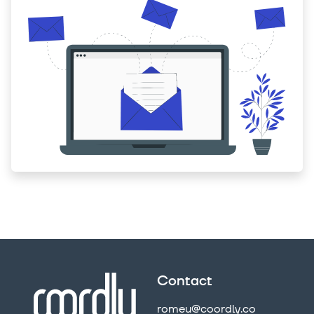
Contact
romeu@coordly.co