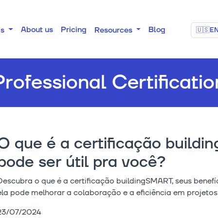
About us
Pricing
Blog
as
Resources
🇺🇸
E
Professional Certificatio
O que é a certificação build
pode ser útil pra você?
Descubra o que é a certificação buildingSMART, seus benefí
ela pode melhorar a colaboração e a eficiência em projetos
23/07/2024