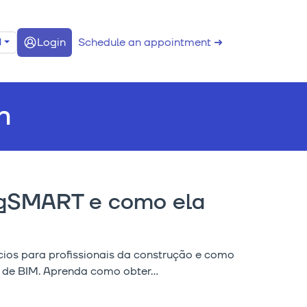
Login
Schedule an appointment ➜
N
n
ingSMART e como ela
cios para profissionais da construção e como
 de BIM. Aprenda como obter...