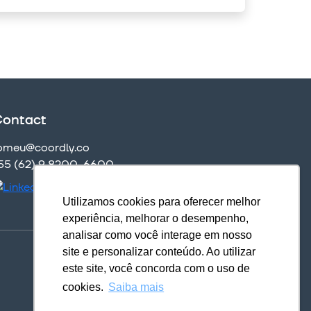
ontact
omeu@coordly.co
55 (62) 9 8200-6600
Utilizamos cookies para oferecer melhor
experiência, melhorar o desempenho,
analisar como você interage em nosso
site e personalizar conteúdo. Ao utilizar
Download our apps
este site, você concorda com o uso de
cookies.
Saiba mais