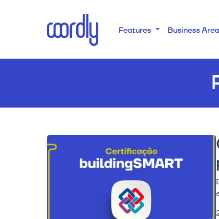
Features
Business Are